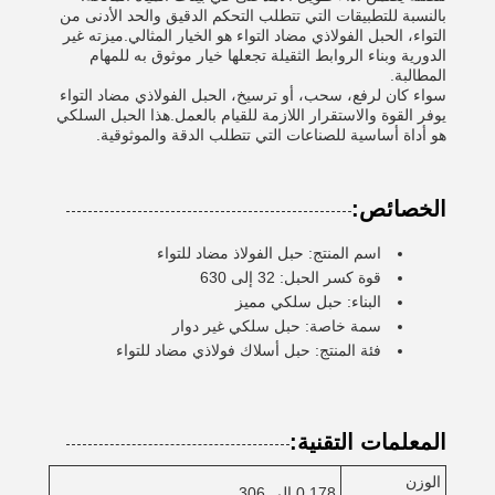
بالنسبة للتطبيقات التي تتطلب التحكم الدقيق والحد الأدنى من
التواء، الحبل الفولاذي مضاد التواء هو الخيار المثالي.ميزته غير
الدورية وبناء الروابط الثقيلة تجعلها خيار موثوق به للمهام
المطالبة.
سواء كان لرفع، سحب، أو ترسيخ، الحبل الفولاذي مضاد التواء
يوفر القوة والاستقرار اللازمة للقيام بالعمل.هذا الحبل السلكي
هو أداة أساسية للصناعات التي تتطلب الدقة والموثوقية.
الخصائص:
اسم المنتج: حبل الفولاذ مضاد للتواء
قوة كسر الحبل: 32 إلى 630
البناء: حبل سلكي مميز
سمة خاصة: حبل سلكي غير دوار
فئة المنتج: حبل أسلاك فولاذي مضاد للتواء
المعلمات التقنية:
الوزن
0.178 إلى 306