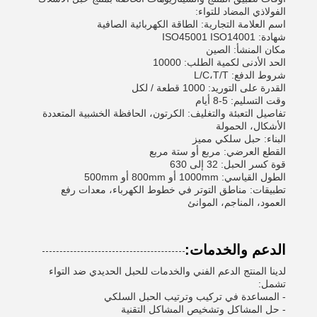
الفولاذي المضاد للتواء:
اسم العلامة التجارية: الطاقة الكهربائية الصافية
شهادة: ISO45001 ISO14001
مكان المنشأ: الصين
الحد الأدنى لكمية الطلب: 10000
شروط الدفع: L/C،T/T
القدرة على التوريد: 1000 قطعة / لكل
وقت التسليم: 5-8 أيام
تفاصيل التعبئة والتغليف: الكرتون، الحافظة الخشبية المتعددة
الأشكال، الحمولة
البناء: حبل سلكي مميز
القطع العرضي: مربع أو ستة مربع
قوة كسر الحبل: 32 إلى 630
الطول القياسي: 1000mm أو 800mm أو 500mm
تطبيقات: مناطق التوتر في خطوط الكهرباء، معدات رفع
العمود، المناجم، الموانئ
الدعم والخدمات:
لدينا المنتج الدعم الفني والخدمات للحبل الحديدي ضد التواء
تشمل:
- المساعدة في تركيب وترتيب الحبل السلكي
- حل المشاكل وتشخيص المشاكل التقنية