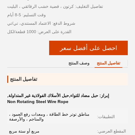
تفاصيل التغليف: كرتون ، قضية خشب الرقائقي ، البليت
وقت التسليم: 5-8 أيام
شروط الدفع: الاعتماد المستندي، تي/تي
القدرة على العرض: 1000 قطعة/لكل
احصل على أفضل سعر
تفاصيل المنتج
وصف المنتج
تفاصيل المنتج
إبراز:
حبل مضاد للتواء,حبل الأسلاك الفولاذية غير المتداولة
,
Non Rotating Steel Wire Rope
مناطق توتر خط الطاقة ، ومعدات رفع العمود ،
التطبيقات:
والمناجم ، والأرصفة
المقطع العرضي:
مربع أو ستة مربع