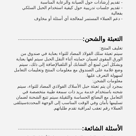
- تقديم إرشادات حول الصيانة والرعاية المناسبة
- تقديم جلسات تدريبية حول كيفية استخدام الحبل السلكي
بفعالية
- دعم العملاء المستمر لمعالجة أي أسئلة أو مخاوف
التعبئة والشحن:
تغليف المنتج:
سيتم تعبئة سلك الفولاذ المضاد للتواء بعناية في صندوق من
الورق المقوى لضمان حمايته أثناء النقل.الحبل سيتم لفها بعناية
وبشكل آمن لمنع أي التشابك أو التلفبالإضافة إلى ذلك، سيتم
وضع علامة على الصندوق مع معلومات المنتج وتعليمات التعامل
لسهولة التعرف عليها.
معلومات الشحن:
بمجرد أن يتم تعبئة حبل الأسلاك الفولاذي المضاد للتواء، سيتم
شحنه باستخدام خدمة بريد ذات سمعة طيبة متخصصة في
التعامل مع البضائع الحساسة والثقيلة.سيتم تتبع الشحنة لضمان
تسليمها بأمان وفي الوقت المناسب إلى الوجهة المحددةسيتلقى
العملاء رقم تعقب لمراقبة تقدم طلباتهم.
الأسئلة الشائعة: