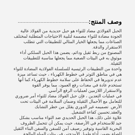
وصف المنتج:
الحبل الفولاذي مضاد للتواء هو حبل حديدية من الفولاذ عالية
الجودة مضادة للتواء مصممة لتلبية الاحتياجات المتطلبة لمختلف
الصناعات.مما يجعلها الخيار المثالي للتطبيقات التي تتطلب
الاستقرار والدقة.
المصنوع من ربط ثقيل ودائم، يضمن هذا الحبل السلكي أداء
موثوق به في البيئات الصعبة.مما يجعلها مناسبة للتطبيقات
الثقيلة.
واحدة من التطبيقات الرئيسية للسلسلة الفولاذية المضادة للتواء
هي في مناطق التوتر في خطوط الكهرباء ، حيث تساعد ميزة
عدم تدويرها في الحفاظ على سلامة خطوط الكهرباء.كما أنها
تستخدم عادة في معدات رفع العمود، مما يوفر القوة
والاستقرار اللازمين لعمليات الرفع الرأسي.
في عمليات التعدين ، فإن حبل الفولاذ مضاد للتواء أمر ضروري
للتعامل مع الأحمال الثقيلة وضمان السلامة في البيئات تحت
الأرض. تصميمه غير الدوري يقلل من خطر التشابك
والعقد,تحسين كفاءة التشغيل.
علاوة على ذلك، هذا الحبل الحديدي ضد التواء مناسب بشكل
جيد للاستخدام في الأرصفة، حيث يمكن أن تتحمل الظروف
البحرية القاسية وتوفير رصيف آمن للسفن والسفن.البناء الثقيل
للصلة يضمن أداء طويل الأمدحتى في بيئات المياه المالحة.