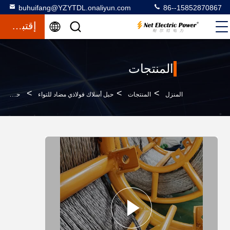
buhuifang@YZYTDL.onaliyun.com
86--15852870867
إقتباس
المنتجات
>
>
>
المنزل
المنتجات
حبل أسلاك فولاذي مضاد للتواء
حبل مضاد للتواء غير متداول