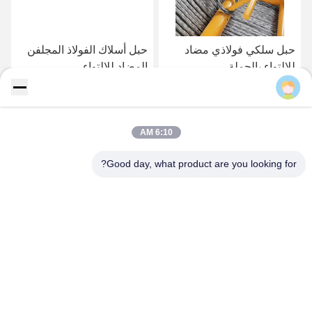
حبل سلكي فولاذي مضاد
حبل أسلاك الفولاذ المجلفن
للالتواء بالجملة
المضاد للالتواء
lily
احصل على أفضل سعر
احصل على أفضل سعر
6:10 AM
Good day, what product are you looking for?
JIANGSU NET POWER EQUIPMENT
TECHNOLOGY CO., LTD.
buhuifang@YZYTDL.onaliyun.com
86--15852870867