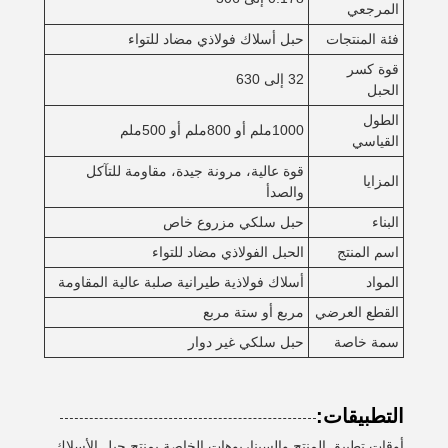
المرجعي
فئة المنتجات
حبل أسلاك فولاذي مضاد للتواء
قوة كسر
32 إلى 630
الحبل
الطول
1000ملم أو 800ملم أو 500ملم
القياسي
قوة عالية، مرونة جيدة، مقاومة للتآكل
المزايا
والصدأ
البناء
حبل سلكي مزروع خاص
اسم المنتج
الحبل الفولاذي مضاد للتواء
المواد
أسلاك فولاذية طيرانية صلبة عالية المقاومة
القطع العرضي
مربع أو ستة مربع
سمة خاصة
حبل سلكي غير دوار
التطبيقات:
أوقات تطبيق المنتج والسيناريوهات الخاصة بمنتج حبل الأسلاك