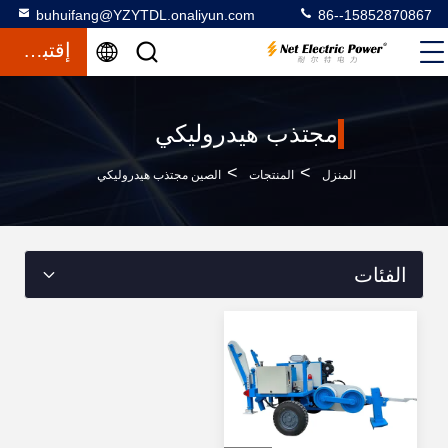
buhuifang@YZYTDL.onaliyun.com
86--15852870867
إقتباس
مجتذب هيدروليكي
>
>
المنزل
المنتجات
الصين مجتذب هيدروليكي
الفئات