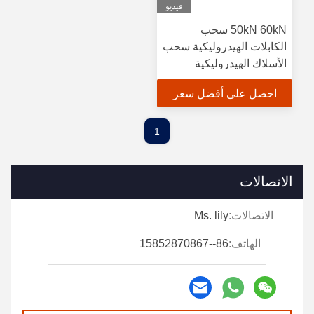
فيديو
50kN 60kN سحب
الكابلات الهيدروليكية سحب
الأسلاك الهيدروليكية
SP1400 ريل
احصل على أفضل سعر
1
الاتصالات
الاتصالات:
Ms. lily
الهاتف:
86--15852870867