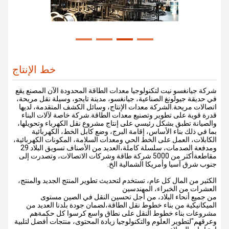
خط الإنتاج
شركة جيانغسو نيت لتكنولوجيا معدات الطاقة المحدودة الآن المصنع يقع
في حديقة جيولونغ الصناعية، جيانغسو، مدينة تايجو، وسيلة نقل مريحة،
اتصالات مريحة.الشركة معدات الإنتاج، وسائل الكشف المتقدمة، لديها
قدرة قوية على تطوير وتصنيع معدات الطاقة.شركة خاصة لآلات البناء
والصيانة تطبق بشكل رئيسي على إنتاج مشروع نقل الكهرباء وتحويلها،
بما في ذلك بناء الأساس، إقامة البرج، وضع كابل الخط، الكهربائية
الكابلات، العمل على الخط الحي ومعدات السلامة، المكونات الكهربائية،
ومدفعة الصدمات، سلسلة كاملة،العديد من الأصناف تسويق البلاد 29
مقاطعةأكثر من 5000 شركة طاقة وشركات الاتصالات، وتصدرت إلى
جنوب شرق آسيا وأمريكا الشمالية الخ.
الكثير من المال كل عام، تستخدم لتحديث تطوير المنتج الجديد والمنتج،
العشرات من الخبراء، المهندسين
من جميع أنحاء البلاد، من أجل تحسين النقل في الصين مستوى
الميكانيكية من بناء خطوط نقل الطاقة،لضمان جودة بلدنا العديد من
مشروعات بناء خطوط النقل على نطاق واسع كرسوا كل حكمةهم
وعرقهم"لتطوير العلوم والتكنولوجيا زيادة المحتوى، منتجات أفضل لتلبية