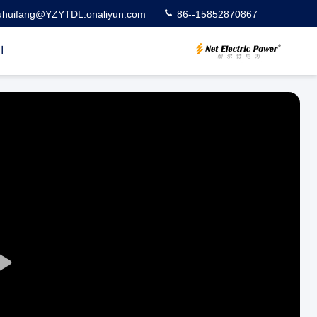
uhuifang@YZYTDL.onaliyun.com
86--15852870867
ا