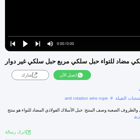
Loaded
:
0%
0:00
/
0:00
Play
Play
Play
Mute
Current
Duration
next
next
ي مضاد للتواء حبل سلكي مربع حبل سلكي غير دوار
Time
اتصل الآن
شارك
حنات الثقيلة
#
anti rotation wire rope
طيار للحمل الثقيل والظروف الصعبة وصف المنتج: حبل الأسلاك الفولاذي المضاد للتواء هو منتج
يد
اترك رسالة