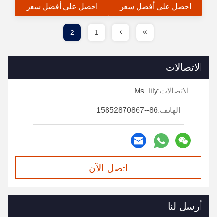
احصل على أفضل سعر
احصل على أفضل سعر
2
1
الاتصالات
الاتصالات:
Ms. lily
الهاتف:
86--15852870867
اتصل الآن
أرسل لنا