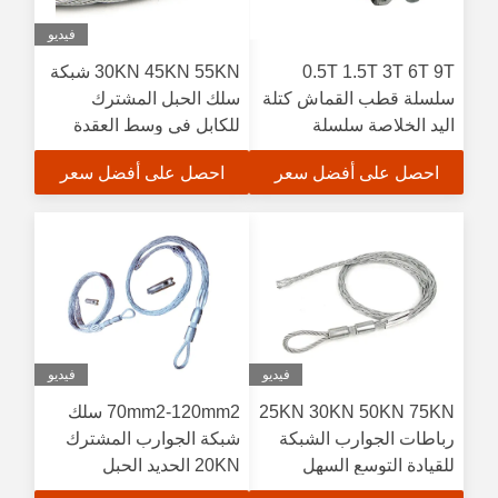
فيديو
0.5T 1.5T 3T 6T 9T
30KN 45KN 55KN شبكة
سلسلة قطب القماش كتلة
سلك الحبل المشترك
اليد الخلاصة سلسلة
للكابل في وسط العقدة
مكافحة كتلة
السلسة
احصل على أفضل سعر
احصل على أفضل سعر
فيديو
فيديو
25KN 30KN 50KN 75KN
70mm2-120mm2 سلك
رباطات الجوارب الشبكة
شبكة الجوارب المشترك
للقيادة التوسع السهل
20KN الحديد الحبل
المشترك موافقة ISO