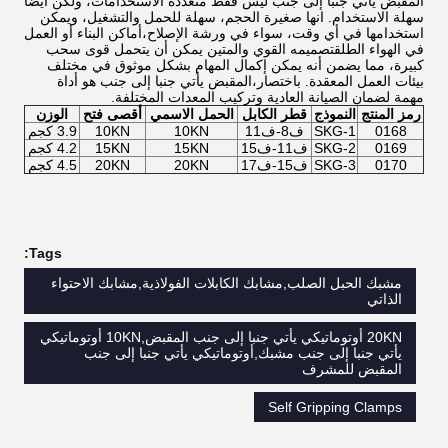
المقبض يأتي جنبا إلى جنب ليس فقط متعددة الاستخدامات، ولكن أيضا
سهلة الاستخدام. انها صغيرة الحجم، سهلة للحمل والتشغيل، ويمكن
استخدامها في أي وقت، سواء في ورشة الإصلاح،أماكن البناء أو العمل
في الهواء الطلقتصميمه القوي والمتين يمكن أن يتحمل قوى سحب
كبيرة، مما يضمن أنه يمكن إكمال المهام بشكل موثوق في مختلف
بيئات العمل المعقدة. باختصار،المقبض يأتي جنبا إلى جنب هو أداة
مهمة لضمان الصيانة العادية وتركيب المعدات المختلفة.
رمز المنتج
النموذج
قطر الكابل
الحمل الاسمي
أقصى فتح
الوزن
0168
SKG-1
ف8-ف11
10KN
10KN
3.9 كجم
0169
SKG-2
ف11-ف15
15KN
15KN
4.2 كجم
0170
SKG-3
ف15-ف17
20KN
20KN
4.5 كجم
Tags:
مشبك الحبل الصلب,مشابك الكابلات الفولاذية,مشابك الاحتواء
الذاتي
20KN أوتوماتيكي يأتي جنبا إلى جنب المقبض,10KN أوتوماتيكي
يأتي جنبا إلى جنب مشبك,أوتوماتيكي يأتي جنبا إلى جنب
المقبض للمشرف
Self Gripping Clamps