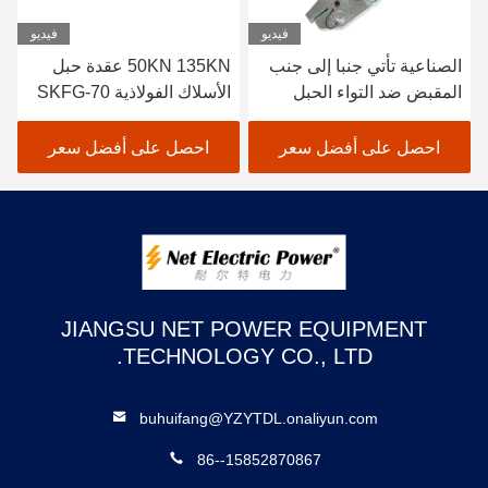
فيديو
فيديو
الصناعية تأتي جنبا إلى جنب
50KN 135KN عقدة حبل
المقبض ضد التواء الحبل
الأسلاك الفولاذية SKFG-70
الفولاذي المقبض 50KN
عقدة الكابلات المصنعة
الحمل المسموح به
احصل على أفضل سعر
احصل على أفضل سعر
JIANGSU NET POWER EQUIPMENT
TECHNOLOGY CO., LTD.
buhuifang@YZYTDL.onaliyun.com
86--15852870867