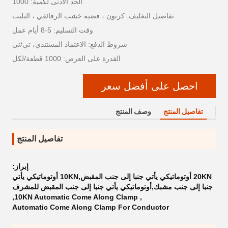
الحد الأدنى لكمية: 1000
تفاصيل التغليف: كرتون ، قضية خشب الرقائقي ، البليت
وقت التسليم: 5-8 أيام عمل
شروط الدفع: الاعتماد المستندي، تي/تي
القدرة على العرض: 1000 قطعة/لكل
احصل على أفضل سعر
تفاصيل المنتج
وصف المنتج
تفاصيل المنتج
إبراز:
20KN أوتوماتيكي يأتي جنبا إلى جنب المقبض,10KN أوتوماتيكي يأتي
جنبا إلى جنب مشبك,أوتوماتيكي يأتي جنبا إلى جنب المقبض للمشرف
,
10KN Automatic Come Along Clamp
,
Automatic Come Along Clamp For Conductor