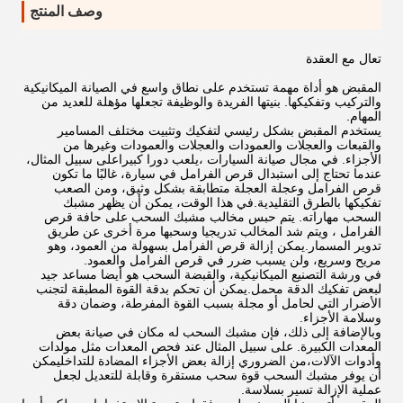
وصف المنتج
تعال مع العقدة
المقبض هو أداة مهمة تستخدم على نطاق واسع في الصيانة الميكانيكية
والتركيب وتفكيكها. بنيتها الفريدة والوظيفة تجعلها مؤهلة للعديد من
المهام.
يستخدم المقبض بشكل رئيسي لتفكيك وتثبيت مختلف المسامير
والقبعات والعجلات والعمودات والعجلات والعمودات وغيرها من
الأجزاء. في مجال صيانة السيارات ،يلعب دورا كبيراعلى سبيل المثال،
عندما تحتاج إلى استبدال قرص الفرامل في سيارة، غالبًا ما تكون
قرص الفرامل وعجلة العجلة متطابقة بشكل وثيق، ومن الصعب
تفكيكها بالطرق التقليدية.في هذا الوقت، يمكن أن يظهر مشبك
السحب مهاراته. يتم حبس مخالب مشبك السحب على حافة قرص
الفرامل ، ويتم شد المخالب تدريجيا وسحبها مرة أخرى عن طريق
تدوير المسمار.يمكن إزالة قرص الفرامل بسهولة من العمود، وهو
مريح وسريع، ولن يسبب ضرر في قرص الفرامل والعمود.
في ورشة التصنيع الميكانيكية، والقبضة السحب هو أيضا مساعد جيد
لبعض تفكيك الدقة محمل.يمكن أن تحكم بدقة القوة المطبقة لتجنب
الأضرار التي لحامل أو مجلة بسبب القوة المفرطة، وضمان دقة
وسلامة الأجزاء.
وبالإضافة إلى ذلك، فإن مشبك السحب له مكان في صيانة بعض
المعدات الكبيرة. على سبيل المثال عند فحص المعدات مثل مولدات
وأدوات الآلات،من الضروري إزالة بعض الأجزاء المضادة للتداخليمكن
أن يوفر مشبك السحب قوة سحب مستقرة وقابلة للتعديل لجعل
عملية الإزالة تسير بسلاسة.