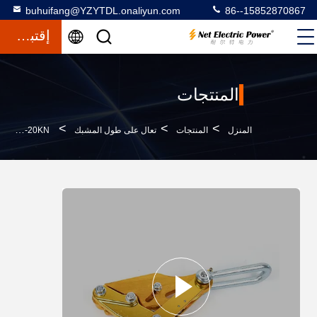
buhuifang@YZYTDL.onaliyun.com
86--15852870867
إقتباس
المنتجات
>
>
>
المنزل
المنتجات
تعال على طول المشبك
10KN-20KN أوتوماتيكي يأتي جنبا إلى جنب المقبض للحفاظ على المدير الميكانيكي