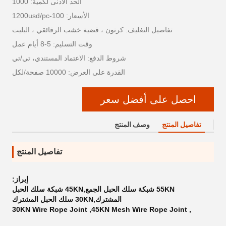
الحد الأدنى لكمية: 1000
الأسعار: 100-1200usd/pc
تفاصيل التغليف: كرتون ، قضية خشب الرقائقي ، البليت
وقت التسليم: 5-8 أيام عمل
شروط الدفع: الاعتماد المستندي، تي/تي
القدرة على العرض: 10000 صفحة/لكل
احصل على أفضل سعر
تفاصيل المنتج
وصف المنتج
تفاصيل المنتج
إبراز:
55KN شبكة سلك الحبل الجمع,45KN شبكة سلك الحبل
المشترك,30KN سلك الحبل المشترك
30KN Wire Rope Joint
,
45KN Mesh Wire Rope Joint
,