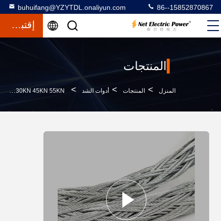
buhuifang@YZYTDL.onaliyun.com
86--15852870867
إقتباس
المنتجات
>
>
>
المنزل
المنتجات
أدوات الشد
30KN 45KN 55KN شبكة سلك الحبل المشترك للكابل في وسط العقدة السلسة