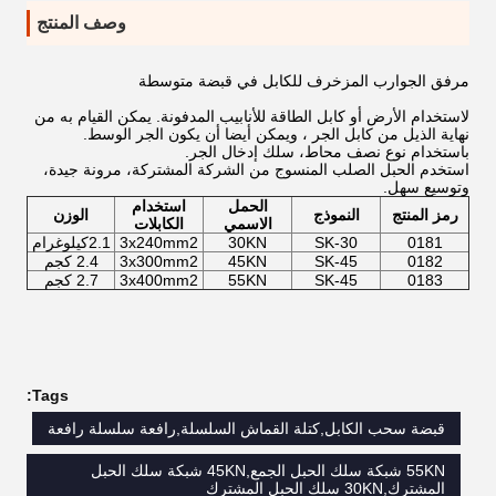
وصف المنتج
مرفق الجوارب المزخرف للكابل في قبضة متوسطة
لاستخدام الأرض أو كابل الطاقة للأنابيب المدفونة. يمكن القيام به من
نهاية الذيل من كابل الجر ، ويمكن أيضا أن يكون الجر الوسط.
باستخدام نوع نصف محاط، سلك إدخال الجر.
استخدم الحبل الصلب المنسوج من الشركة المشتركة، مرونة جيدة،
وتوسيع سهل.
الحمل
استخدام
رمز المنتج
النموذج
الوزن
الاسمي
الكابلات
0181
SK-30
30KN
3x240mm2
2.1كيلوغرام
0182
SK-45
45KN
3x300mm2
2.4 كجم
0183
SK-45
55KN
3x400mm2
2.7 كجم
Tags:
قبضة سحب الكابل,كتلة القماش السلسلة,رافعة سلسلة رافعة
55KN شبكة سلك الحبل الجمع,45KN شبكة سلك الحبل
المشترك,30KN سلك الحبل المشترك