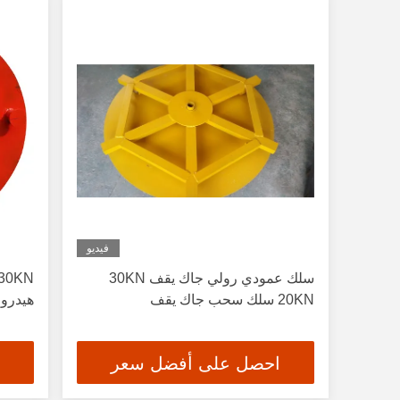
فيديو
سلك عمودي رولي جاك يقف 30KN
20KN سلك سحب جاك يقف
هيدرول
احصل على أفضل سعر