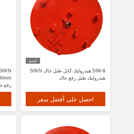
فيديو
SIW-8 هيدروليك كابل طبل جاك 50KN
هيدروليك طبل رفع جاك
رفع ج
احصل على أفضل سعر