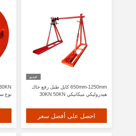
فيديو
650mm-1250mm كابل طبل رفع جاك
هيدروليكي ميكانيكي 30KN 50KN
نوع س
احصل على أفضل سعر