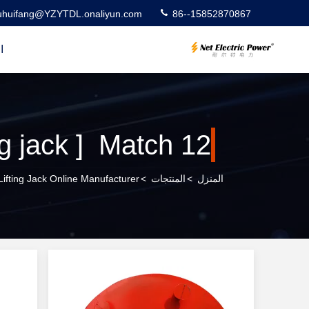
uhuifang@YZYTDL.onaliyun.com
86--15852870867
ا
fting jack ] Match 12
المنزل
>
المنتجات
>
ifting Jack Online Manufacturer