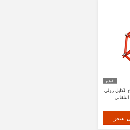
أدوات الموصل
(23)
وصلة دوارة
(10)
القيود
(1)
الحماية من الألياف
(1)
مجموعة الـ (رودينغ)
(2)
مقطورة كابلات هيدروليكية
(2)
فيديو
سلم معزول
(9)
ع الكابل رولي
لتلقائي
ل سعر