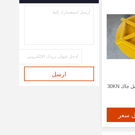
(فينش تيرفور)
(2)
مُشدّد الزناد
(2)
أدوات آلة القص
(5)
قطع الكابلات الهيدروليكية
(1)
قطع كابل السقاطة
(2)
متجرد الكابلات
(2)
ارسل
800 ملم هيدروليك كابل طبل جاك 30KN
مكبس طبل الكابل
(17)
سحب الكابلات الهيدروليكية
(5)
قطب الجن
(6)
ل سعر
حبل الجر
(6)