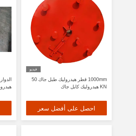
فيديو
1000mm قطر هيدروليك طبل جاك 50
KN هيدروليك كابل جاك
هيدرو
احصل على أفضل سعر