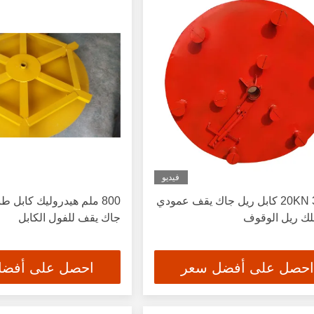
فيديو
20KN 30KN كابل ريل جاك يقف عمودي
لك ريل الوقوف
جاك يقف للفول الكابل
احصل على أفضل سعر
احصل على أفض