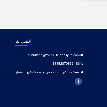
اتصل بنا
buhuifang@YZYTDL.onaliyun.com
86--15852870867
منطقة تركيز الصناعة في مدينة شينغهوا تشينباو