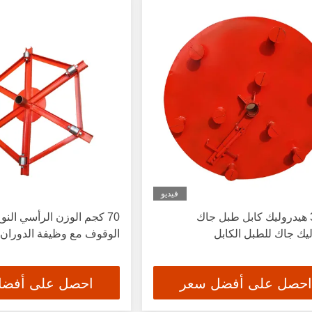
فيديو
30KN هيدروليك كابل طبل جاك
70 كجم الوزن الرأسي النو
يك جاك للطبل الكابل
الوقوف مع وظيفة الدوران ا
احصل على أفضل سعر
احصل على أفض