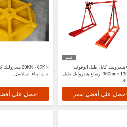
فيديو
60KN هيدروليك كابل طبل الوقوف
20KN - 80KN هيدر
960mm~1300mm ارتفاع هيدروليك طبل
جاك لبناء السلاسل
اك
احصل على أفضل سعر
احصل على أفض