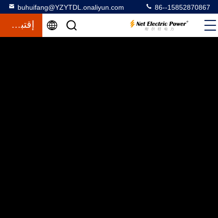
buhuifang@YZYTDL.onaliyun.com
86--15852870867
إقتباس